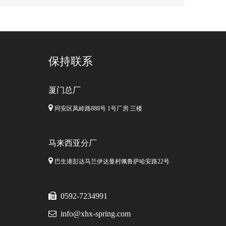
保持联系
厦门总厂

同安区凤岭路888号 1号厂房 三楼
马来西亚分厂

巴生港彭达马兰伊达曼村佩鲁萨哈安路22号

0592-7234991

info@xhx-spring.com