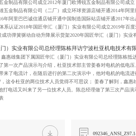
雄五金制品有限公司成立2012年厦门欧博锐五金制品有限公司成立
五金制品有限公司（二厂）成立环球资源店铺开通2014年阿里巴
16年阿里巴巴诚信通店铺开通中国制造国际站店铺开通2017年
理体系认证2018年国匠华汇（厦门）实业有限公司成立2019年百
com上线研发成功弹簧驱动自动升降展示货架2020年国匠华汇（厦门）
2：30，鑫惠雄集团下属国匠华汇（厦门）实业有限公司总经理陈栋
了第一次产品演示与介绍，杜亚技术部主管姜春对电机的低电压
带来了电流计，在随后进行的第二次演示中，他对电机的电流进
W，这令杜亚的两位技术人员觉得不可思议； 姜春了解到，鑫惠
。他打电话又叫来了另一位技术人员。陈总经理做了第三次产品演
表
092346_ANSI_Z97.1-