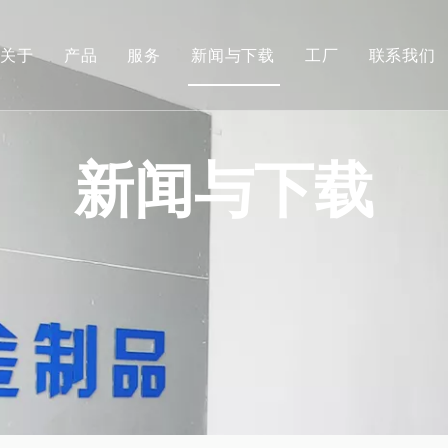
关于
产品
服务
新闻与下载
工厂
联系我们
自动升降架
恒力弹簧
新闻与下载
弹簧夹
管夹卡箍
金属链
五金冲压件