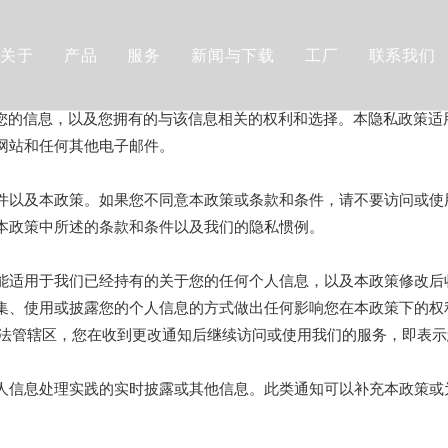
关于
产品
服务
新闻与下载
工厂
联系我们
自动升降架
理您的信息，以及您拥有的与该信息相关的权利和选择。本隐私政策适
恒力弹簧
网站和任何其他电子邮件。
弹簧夹
件以及本政策。如果您不同意本政策或条款和条件，请不要访问或使
本政策中所述的条款和条件以及我们的隐私惯例。
管夹卡箍
金属链
能适用于我们已经持有的关于您的任何个人信息，以及本政策修改后
集、使用或披露您的个人信息的方式做出任何影响您在本政策下的权
五金冲压件
司法管辖区，您在收到更改通知后继续访问或使用我们的服务，即表
人信息处理实践的实时披露或其他信息。此类通知可以补充本政策或