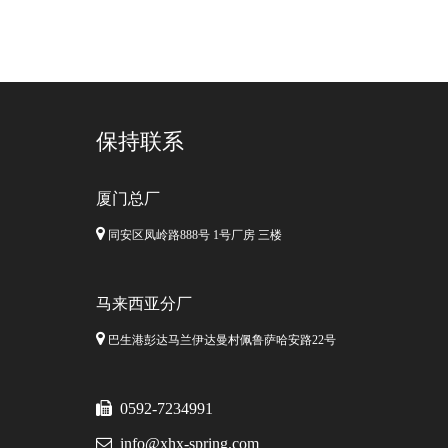
保持联系
厦门总厂

同安区凤岭路888号 1号厂房 三楼
马来西亚分厂

巴生港彭达马兰伊达曼村佩鲁萨哈安路22号

0592-7234991

info@xhx-spring.com