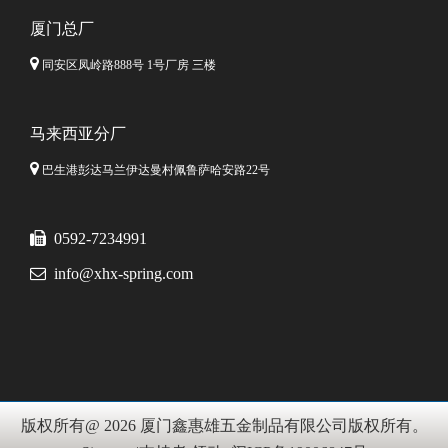
厦门总厂

同安区凤岭路888号 1号厂房 三楼
马来西亚分厂

巴生港彭达马兰伊达曼村佩鲁萨哈安路22号

0592-7234991

info@xhx-spring.com
版权所有@
2026
厦门鑫惠雄五金制品有限公司版权所有。