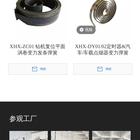
视频
XHX-ZC01 钻机复位平面
XHX-DY01/02定时器&汽
涡卷变力发条弹簧
车/车载点烟器变力弹簧
询价
询价
参观工厂