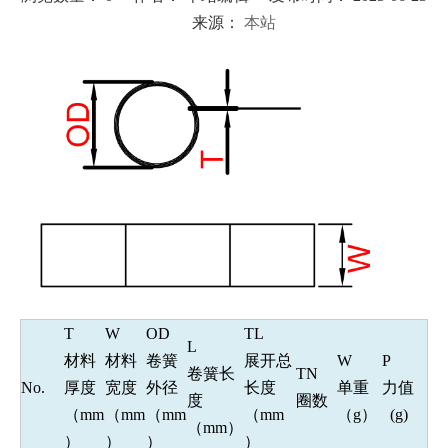
来源：
本站
["wechat","weibo","qzone","douban","email"]
T
W
OD
TL
L
材料
材料
卷簧
展开总
W
P
卷簧长
TN
No.
厚度
宽度
外径
长度
单重
力值
度
圈数
（mm
（mm
（mm
（mm
（g）
(g)
（mm）
）
）
）
）