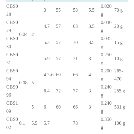
CBS0
0.020
3
55
58
5.5
70 g
28
g
CBS0
0.030
4.7
57
68
3.5
20 g
29
g
0.04
2
CBS0
0.035
5.3
57
70
3.5
15 g
30
g
CBS0
0.250
5.9
57
71
3
10 g
31
g
CBS0
0.200
265-
4.5-6
60
66
4
94
g
470
0.08
5
CBS0
0.240
6.4
72
77
3
255 g
96
g
CBS1
0.240
5
6
60
66
3
531 g
09
g
CBS0
0.350
0.1
5.5
5.7
78
100 g
02
g